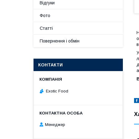
Відгуки
Фото
Статті
Н
о
Повернення і обмін
в
У
л
д
КОНТАКТИ
а
В
Exotic Food
Х
Менеджер