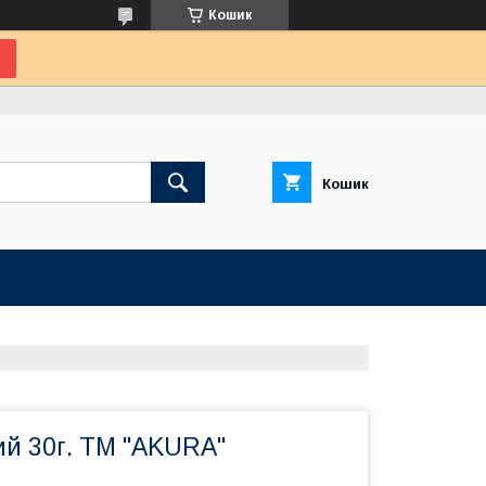
Кошик
Кошик
ий 30г. ТМ "AKURA"