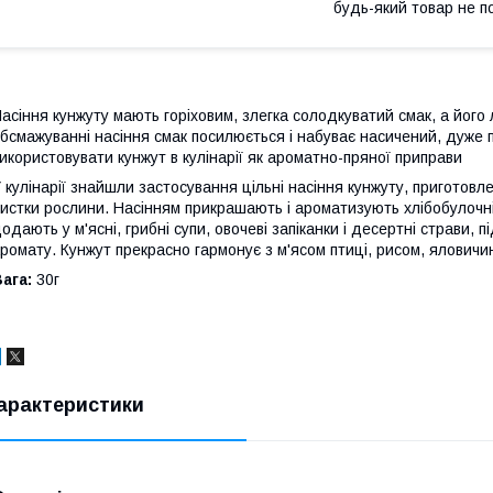
будь-який товар не п
асіння кунжуту мають горіховим, злегка солодкуватий смак, а його л
бсмажуванні насіння смак посилюється і набуває насичений, дуже п
икористовувати кунжут в кулінарії як ароматно-пряної приправи
 кулінарії знайшли застосування цільні насіння кунжуту, приготовл
истки рослини. Насінням прикрашають і ароматизують хлібобулочні
одають у м'ясні, грибні супи, овочеві запіканки і десертні страви, п
ромату. Кунжут прекрасно гармонує з м'ясом птиці, рисом, ялович
ага:
30г
арактеристики