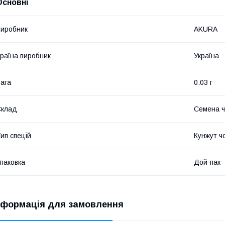
Основні
иробник
AKURA
раїна виробник
Україна
ага
0.03 г
Склад
Семена ч
ип спецій
Кунжут ч
паковка
Дой-пак
нформація для замовлення