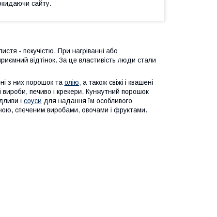
окидаючи сайту.
истя - пекучістю. При нагріванні або
риємний відтінок. За це властивість люди стали
ені з них порошок та
олію
, а також свіжі і квашені
 вироби, печиво і крекери. Кунжутний порошок
ідливи і
соуси
для надання їм особливого
иною, спеченим виробами, овочами і фруктами.