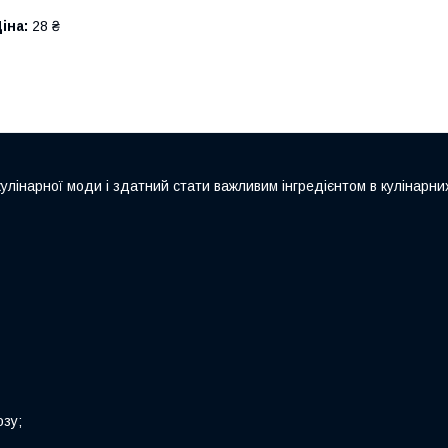
іна:
28 ₴
улінарної моди і здатний стати важливим інгредієнтом в кулінарних
озу;