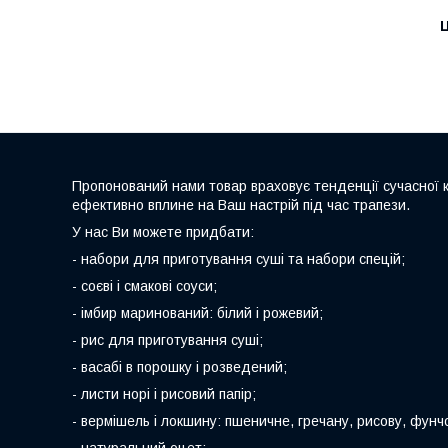
Ц
Пропонований нами товар враховує тенденції сучасної к
ефективно вплине на Ваш настрій під час трапези.
У нас Ви можете придбати:
- набори для приготування суші та набори спецій;
- соєві і смакові соуси;
- імбир маринований: білий і рожевий;
- рис для приготування суші;
- васабі в порошку і розведений;
- листи норі і рисовий папір;
- вермішель і локшину: пшеничне, гречану, рисову, фунч
- натуральний оцет;