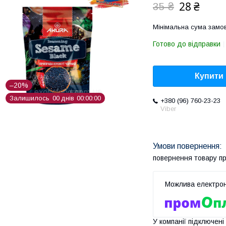
28 ₴
35 ₴
Мінімальна сума замов
Готово до відправки
Купити
–20%
Залишилось
0
0
днів
0
0
0
0
0
0
+380 (96) 760-23-23
Viber
повернення товару п
У компанії підключені