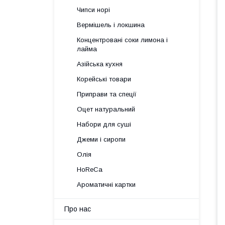
Чипси норі
Вермішель і локшина
Концентровані соки лимона і
лайма
Азійська кухня
Корейські товари
Приправи та спеції
Оцет натуральний
Набори для суші
Джеми і сиропи
Олія
HoReCa
Ароматичні картки
Про нас