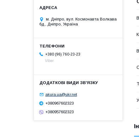
В
м. Дніпро, вул. Космонавта Волкава
6д., Дніпро, Україна
К
В
+380 (96) 760-23-23
Viber
Т
akura.ua@ukr.net
У
+380967602323
+380957602323
І