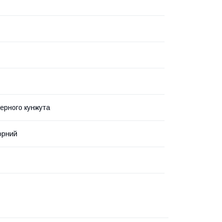
ерного кунжута
орний