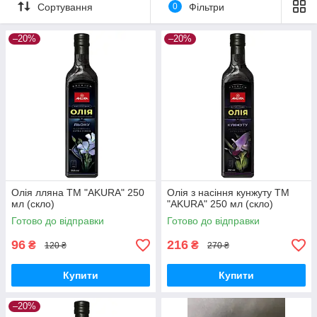
Сортування
0
Фільтри
–20%
–20%
Олія лляна ТМ "AKURA" 250
Олія з насіння кунжуту ТМ
мл (скло)
"AKURA" 250 мл (скло)
Готово до відправки
Готово до відправки
96
216
₴
₴
120 ₴
270 ₴
Купити
Купити
–20%