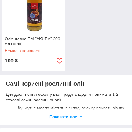
Олія лляна ТМ "AKURA" 200
мл (скло)
Немає в наявності
100
₴
Самі корисні рослинні олії
Для досягнення ефекту вчені радять щодня приймати 1-2
столові ложки рослинної олії.
· Кунжутне масло містить в складі велику кількість різних
вітамінів, мікроелементів, амінокислот, антиоксидантів.
Показати все
Рекомендується вживати при кашлі, астмі, для профілактики
серцево-судинних захворювань, сечокам'яної хвороб. Також
цей продукт включають в раціон при лікуванні задишки, для