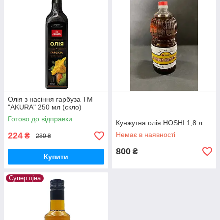
Олія з насіння гарбуза ТМ
"AKURA" 250 мл (скло)
Готово до відправки
Кунжутна олія HOSHI 1,8 л
224
Немає в наявності
₴
280 ₴
800
₴
Купити
Супер ціна