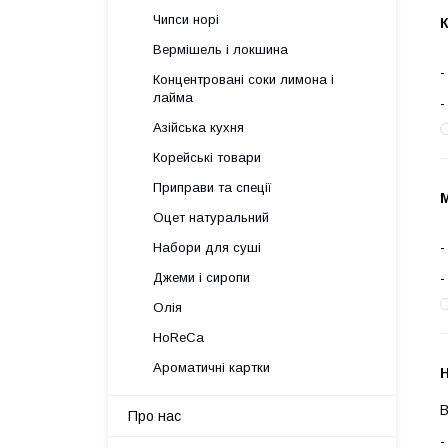
Чипси норі
Вермішель і локшина
Концентровані соки лимона і
лайма
Азійська кухня
Корейські товари
Приправи та спеції
М
Оцет натуральний
Набори для суші
Джеми і сиропи
Олія
HoReCa
Ароматичні картки
В
Про нас