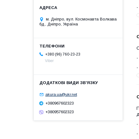
м. Дніпро, вул. Космонавта Волкава
6д., Дніпро, Україна
С
+380 (96) 760-23-23
Viber
akura.ua@ukr.net
+380967602323
П
+380957602323
д