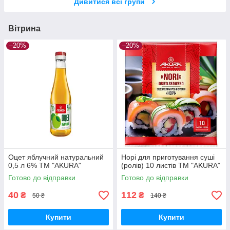
Дивитися всі групи
Вітрина
–20%
–20%
Оцет яблучний натуральний
Норі для приготування суші
0,5 л 6% ТМ "AKURA"
(ролів) 10 листів ТМ "AKURA"
Готово до відправки
Готово до відправки
40
112
₴
₴
50 ₴
140 ₴
Купити
Купити