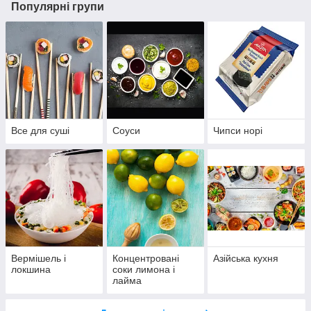
Популярні групи
Все для суші
Соуси
Чипси норі
Вермішель і
Концентровані
Азійська кухня
локшина
соки лимона і
лайма