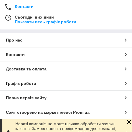
оригінальні продукти відомих торгових
Контакти
марок «ROYAL TIGER», «MIRAI»,
«AKURA», «АТАКА», «arthur
Сьогодні вихідний
ANDERSEN», «Polenghi», - «PEARL
Показати весь графік роботи
RIVER BRIDGE», і багатьох інших
брендів
Про нас
Наявність рідкісних східних спецій,
концентрованих європейських соусів.
Контакти
Весь асортимент в одному місці для
Доставка та оплата
автентичних азіатських ресторанів.
Прямі поставки від виробника,
Графік роботи
відсутність посередників у ланцюжку
«завод-покупець».
Повна версія сайту
Сайт створено на маркетплейсі
Prom.ua
Що варто спробувати в першу
Наразі компанія не може швидко обробляти заявки
Політика конфіденційності
клієнтів. Замовлення та повідомлення для компанії,