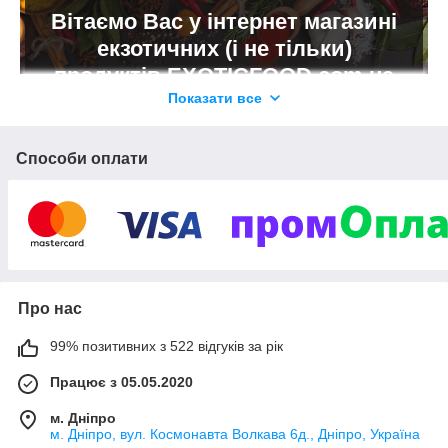
Вітаємо Вас у інтернет магазині
екзотичних (і не тільки)
продуктів EXOTICFOOD.com.ua
Показати все
Наша місія – дати можливість кожному відчути себе
шеф-кухарем різноманітних національних страв. В
асортименті магазину величезна кількість інгредієнтів
Способи оплати
для приготування традиційних європейських,
азіатських, українських, японських і багатьох інших
страв.
Перейти в каталог
Про нас
99% позитивних з 522 відгуків за рік
Чому ми?
Працює з 05.05.2020
м. Дніпро
м. Дніпро, вул. Космонавта Волкава 6д., Дніпро, Україна
У нашому магазині Ви знайдете тільки