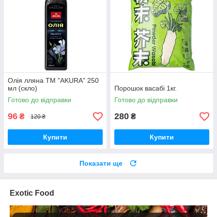
Олія лляна ТМ "AKURA" 250
мл (скло)
Порошок васабі 1кг.
Готово до відправки
Готово до відправки
96
280
₴
₴
120 ₴
Купити
Купити
Показати ще
Exotiс Food