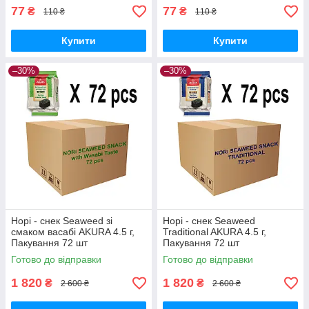
77
77
₴
₴
110 ₴
110 ₴
Купити
Купити
–30%
–30%
Норі - снек Seaweed зі
Норі - снек Seaweed
смаком васабі AKURA 4.5 г,
Traditional AKURA 4.5 г,
Пакування 72 шт
Пакування 72 шт
Готово до відправки
Готово до відправки
1 820
1 820
₴
₴
2 600 ₴
2 600 ₴