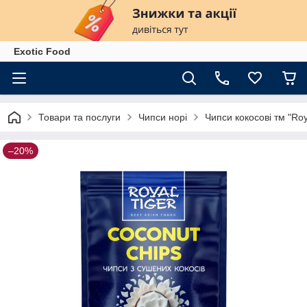
Exotiс Food
Товари та послуги
Чипси норі
Чипси кокосові тм "Roya
–20%