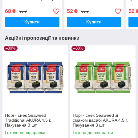
68
52
52
₴
₴
85 ₴
65 ₴
Купити
Купити
Акційні пропозиції та новинки
–30%
–30%
Норі - снек Seaweed
Норі - снек Seaweed зі
Traditional AKURA 4.5 г,
смаком васабі AKURA 4.5 г,
Пакування 3 шт
Пакування 3 шт
Готово до відправки
Готово до відправки