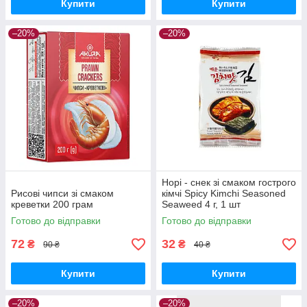
Купити
Купити
–20%
–20%
Норі - снек зі смаком гострого
Рисові чипси зі смаком
кімчі Spicy Kimchi Seasoned
креветки 200 грам
Seaweed 4 г, 1 шт
Готово до відправки
Готово до відправки
72
32
₴
₴
90 ₴
40 ₴
Купити
Купити
–20%
–20%