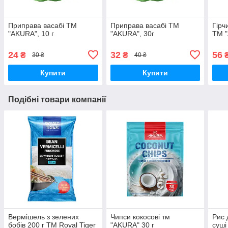
Приправа васабі ТМ
Приправа васабі ТМ
Гірч
"AKURA", 10 г
"AKURA", 30г
ТМ "
24
32
56
₴
₴
30 ₴
40 ₴
Купити
Купити
Подібні товари компанії
Вермішель з зелених
Чипси кокосові тм
Рис 
бобів 200 г ТМ Royal Tiger
"AKURA" 30 г
суші