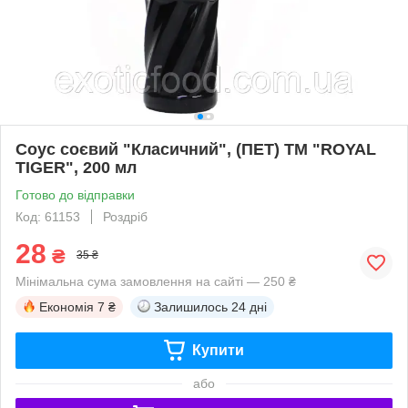
Соус соєвий "Класичний", (ПЕТ) ТМ "ROYAL
TIGER", 200 мл
Готово до відправки
Код: 61153
Роздріб
28
₴
35 ₴
Мінімальна сума замовлення на сайті — 250 ₴
Економія
7 ₴
Залишилось
24 дні
Купити
або