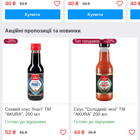
40
40
40
₴
₴
50 ₴
50 ₴
Купити
Купити
Акційні пропозиції та новинки
–20%
Топ продажів
–20%
Соєвий соус Унагі" ТМ
Соус "Солодкий чилі" ТМ
"AKURA", 200 мл
"AKURA" 200 мл.
Готово до відправки
Готово до відправки
52
44
₴
₴
65 ₴
55 ₴