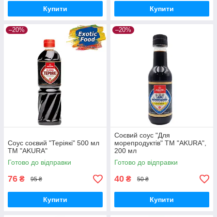
Купити
Купити
–20%
–20%
Соєвий соус "Для
Соус соєвий "Теріякі" 500 мл
морепродуктів" ТМ "AKURA",
ТМ "AKURA"
200 мл
Готово до відправки
Готово до відправки
76
40
₴
₴
95 ₴
50 ₴
Купити
Купити