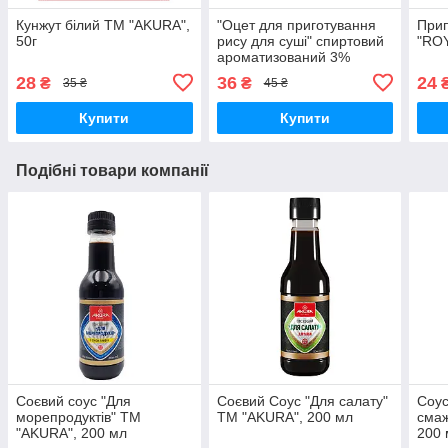
Кунжут білий ТМ "AKURA",
"Оцет для приготування
Прип
50г
рису для суші" спиртовий
"ROY
ароматизований 3%
AKURA 200 мл
28
36
24
₴
₴
35 ₴
45 ₴
Купити
Купити
Подібні товари компанії
Соєвий соус "Для
Соєвий Соус "Для салату"
Соус
морепродуктів" ТМ
ТМ "AKURA", 200 мл
смаж
"AKURA", 200 мл
200 