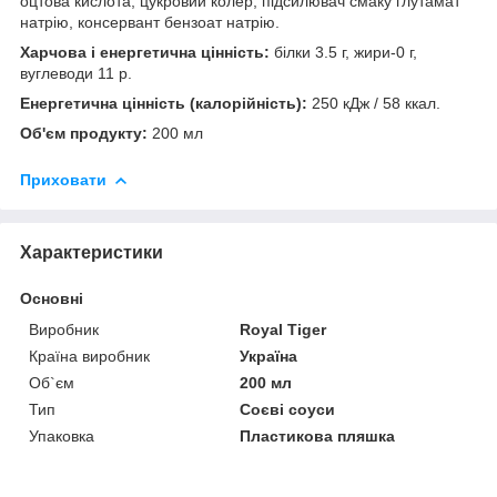
оцтова кислота, цукровий колер, підсилювач смаку глутамат
натрію, консервант бензоат натрію.
Харчова і енергетична цінність:
білки 3.5 г, жири-0 г,
вуглеводи 11 р.
Енергетична цінність (калорійність):
250 кДж / 58 ккал.
Об'єм продукту:
200 мл
Приховати
Характеристики
Основні
Виробник
Royal Tiger
Країна виробник
Україна
Об`єм
200 мл
Тип
Соєві соуси
Упаковка
Пластикова пляшка