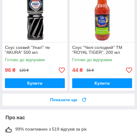
Соус соєвий "Унагі" тм
Соус "Чилі солодкий" ТМ
"AKURA" 500 мл
"ROYAL TIGER", 200 мл
Готово до відправки
Готово до відправки
96
44
₴
₴
120 ₴
55 ₴
Купити
Купити
Показати ще
Про нас
99% позитивних з 519 відгуків за рік