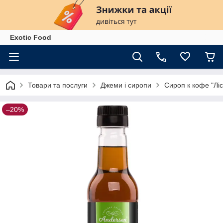
Exotiс Food
Товари та послуги
Джеми і сиропи
Сироп к кофе "Лі
–20%