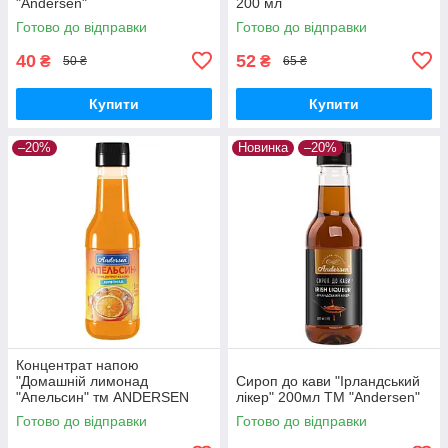
"Andersen"
200 мл
Готово до відправки
Готово до відправки
40
52
₴
₴
50 ₴
65 ₴
Купити
Купити
–20%
Новинка
–20%
Концентрат напою
"Домашній лимонад
Сироп до кави "Ірландський
"Апельсин" тм ANDERSEN
лікер" 200мл ТМ "Andersen"
200 мл
Готово до відправки
Готово до відправки