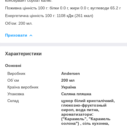
консервант сорбат калію.
Поживна цінність 100 г: білки 0.0 г, жири 0.0 г, вуглеводи 65.2 г
Енергетична цінність 100 г: 1108 кДж (261 ккал)
Об'єм: 200 мл.
Приховати
Характеристики
Основні
Виробник
Andersen
Об`єм
200 мл
Країна виробник
Україна
Упаковка
Скляна пляшка
Склад
цукор білий кристалічний,
глюкозно-фруктозный
сироп, вода питна,
ароматизатори:
("Карамель", "Карамель
солона") , сіль кухонна,