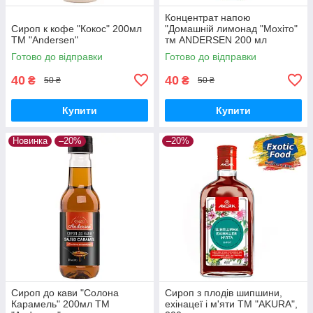
Концентрат напою
Сироп к кофе "Кокос" 200мл
"Домашній лимонад "Мохіто"
ТМ "Andersen"
тм ANDERSEN 200 мл
Готово до відправки
Готово до відправки
40
40
₴
₴
50 ₴
50 ₴
Купити
Купити
Новинка
–20%
–20%
Сироп до кави "Солона
Сироп з плодів шипшини,
Карамель" 200мл ТМ
ехінацеї і м'яти ТМ "AKURA",