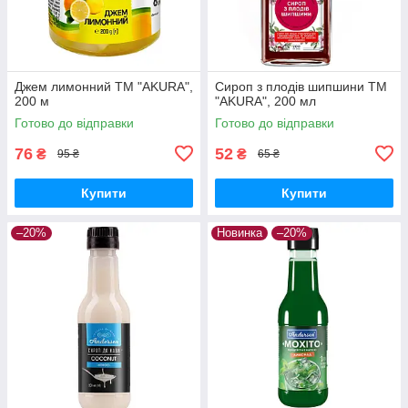
Джем лимонний ТМ "AKURA",
Сироп з плодів шипшини ТМ
200 м
"AKURA", 200 мл
Готово до відправки
Готово до відправки
76
52
₴
₴
95 ₴
65 ₴
Купити
Купити
–20%
Новинка
–20%