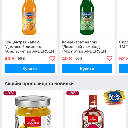
Концентрат напою
Концентрат напою
Сиро
"Домашній лимонад
"Домашній лимонад
ТМ "
"Апельсин" тм ANDERSEN
"Мохіто" тм ANDERSEN
200 мл
200 мл
40
40
52
₴
₴
50 ₴
50 ₴
Купити
Купити
Акційні пропозиції та новинки
–20%
–20%