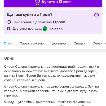
Купити з
Що таке купити з Пром?
Замовлення під захистом
Доступна доставка
Опис
Характеристики
Доставка
Оплата
Умови п
Опис
Сироп Солона карамель – це нестандартний продукт, який в
основному використовують в якості добавок в різні десерти,
випічку і кави. Тепер Ви теж можете насолодитися смаком
солоної карамелі в сиропі.
Сироп Солона карамель – це диво серед солодощів. Звична
карамель з легкими солоними тонами підкорить будь-якого
гурмана.
Склад:
цукор білий кристалічний, глюкозно-фруктозный