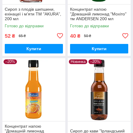
Сироп з плодів шипшини,
Концентрат напою
ехінацеї і м'яти ТМ "AKURA",
"Домашній лимонад "Мохіто"
200 мл
тм ANDERSEN 200 мл
Готово до відправки
Готово до відправки
52
40
₴
₴
65 ₴
50 ₴
Купити
Купити
–20%
Новинка
–20%
Концентрат напою
"Домашній лимонад
Сироп до кави "Ірландський