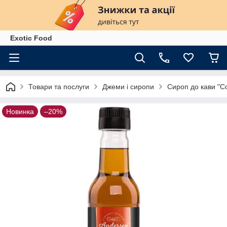
Exotiс Food
Товари та послуги
Джеми і сиропи
Сироп до кави "С
Новинка
–20%