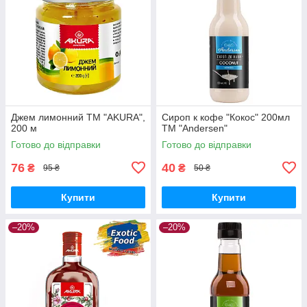
Джем лимонний ТМ "AKURA",
Сироп к кофе "Кокос" 200мл
200 м
ТМ "Andersen"
Готово до відправки
Готово до відправки
76
40
₴
₴
95 ₴
50 ₴
Купити
Купити
–20%
–20%