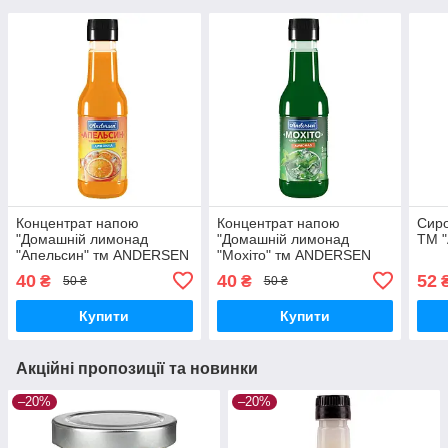
Концентрат напою
Концентрат напою
Сиро
"Домашній лимонад
"Домашній лимонад
ТМ "
"Апельсин" тм ANDERSEN
"Мохіто" тм ANDERSEN
200 мл
200 мл
40
40
52
₴
₴
50 ₴
50 ₴
Купити
Купити
Акційні пропозиції та новинки
–20%
–20%