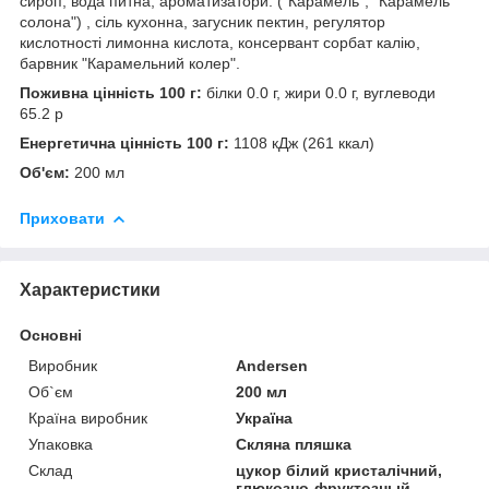
сироп, вода питна, ароматизатори: ("Карамель", "Карамель
солона") , сіль кухонна, загусник пектин, регулятор
кислотності лимонна кислота, консервант сорбат калію,
барвник "Карамельний колер".
Поживна цінність 100 г:
білки 0.0 г, жири 0.0 г, вуглеводи
65.2 р
Енергетична цінність 100 г:
1108 кДж (261 ккал)
Об'єм:
200 мл
Приховати
Характеристики
Основні
Виробник
Andersen
Об`єм
200 мл
Країна виробник
Україна
Упаковка
Скляна пляшка
Склад
цукор білий кристалічний,
глюкозно-фруктозный