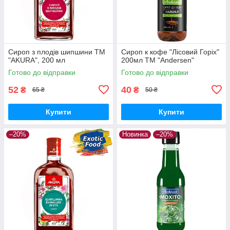
Сироп з плодів шипшини ТМ
Сироп к кофе "Лісовий Горіх"
"AKURA", 200 мл
200мл ТМ "Andersen"
Готово до відправки
Готово до відправки
52
40
₴
₴
65 ₴
50 ₴
Купити
Купити
–20%
Новинка
–20%