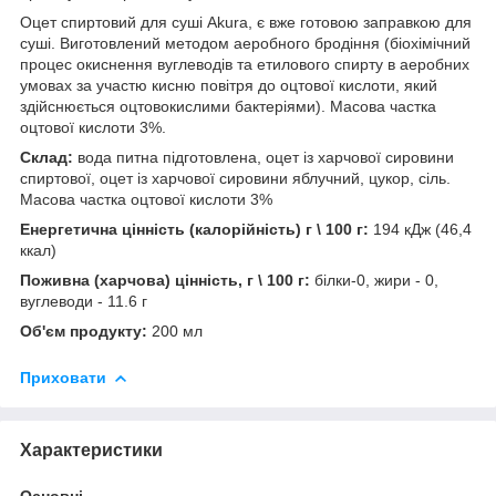
Оцет спиртовий для суші Akura, є вже готовою заправкою для
суші. Виготовлений методом аеробного бродіння (біохімічний
процес окиснення вуглеводів та етилового спирту в аеробних
умовах за участю кисню повітря до оцтової кислоти, який
здійснюється оцтовокислими бактеріями). Масова частка
оцтової кислоти 3%.
Склад:
вода питна підготовлена, оцет із харчової сировини
спиртової, оцет із харчової сировини яблучний, цукор, сіль.
Масова частка оцтової кислоти 3%
Енергетична цінність (калорійність) г \ 100 г:
194 кДж (46,4
ккал)
Поживна (харчова) цінність, г \ 100 г:
білки-0, жири - 0,
вуглеводи - 11.6 г
Об'єм продукту:
200 мл
Приховати
Характеристики
Основні