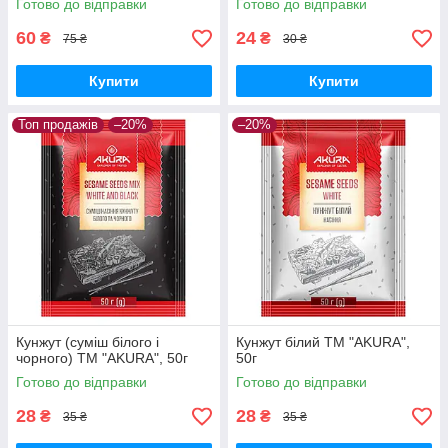
Готово до відправки
Готово до відправки
60
24
₴
₴
75 ₴
30 ₴
Купити
Купити
Топ продажів
–20%
–20%
Кунжут (суміш білого і
Кунжут білий ТМ "AKURA",
чорного) ТМ "AKURA", 50г
50г
Готово до відправки
Готово до відправки
28
28
₴
₴
35 ₴
35 ₴