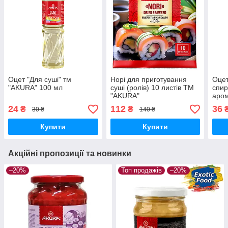
Оцет "Для суші" тм
Норі для приготування
Оцет
"AKURA" 100 мл
суші (ролів) 10 листів ТМ
спир
"AKURA"
аром
3% 
24
112
36
₴
₴
30 ₴
140 ₴
Купити
Купити
Акційні пропозиції та новинки
–20%
Топ продажів
–20%