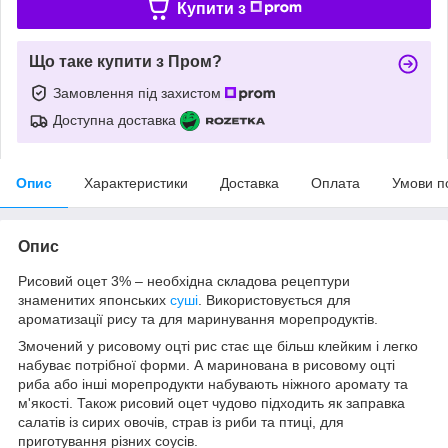
Купити з
Що таке купити з Пром?
Замовлення під захистом
Доступна доставка
Опис
Характеристики
Доставка
Оплата
Умови п
Опис
Рисовий оцет 3% – необхідна складова рецептури
знаменитих японських
суші
. Використовується для
ароматизації рису та для маринування морепродуктів.
Змочений у рисовому оцті рис стає ще більш клейким і легко
набуває потрібної форми. А маринована в рисовому оцті
риба або інші морепродукти набувають ніжного аромату та
м'якості. Також рисовий оцет чудово підходить як заправка
салатів із сирих овочів, страв із риби та птиці, для
приготування різних соусів.