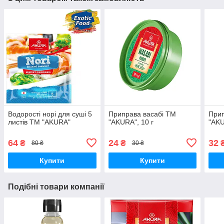
Водорості норі для суші 5
Приправа васабі ТМ
Прип
листів ТМ "AKURA"
"AKURA", 10 г
"AKU
64
24
32
₴
₴
80 ₴
30 ₴
Купити
Купити
Подібні товари компанії