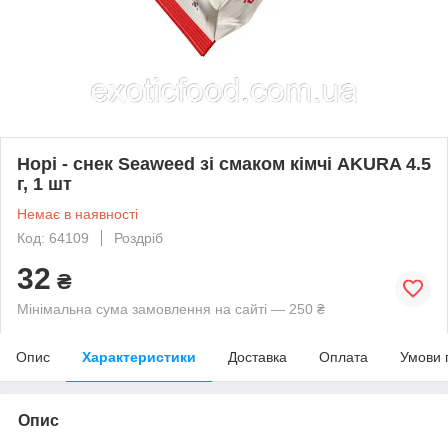
Норі - снек Seaweed зі смаком кімчі AKURA 4.5
г, 1 шт
Немає в наявності
Код: 64109
Роздріб
32
₴
Мінімальна сума замовлення на сайті — 250 ₴
Опис
Характеристики
Доставка
Оплата
Умови 
Опис