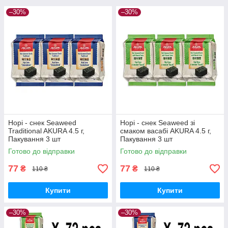
–30%
–30%
Норі - снек Seaweed
Норі - снек Seaweed зі
Traditional AKURA 4.5 г,
смаком васабі AKURA 4.5 г,
Пакування 3 шт
Пакування 3 шт
Готово до відправки
Готово до відправки
77
77
₴
₴
110 ₴
110 ₴
Купити
Купити
–30%
–30%