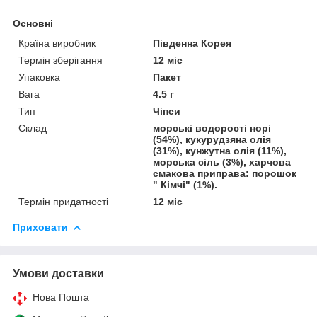
Основні
Країна виробник
Південна Корея
Термін зберігання
12 міс
Упаковка
Пакет
Вага
4.5 г
Тип
Чіпси
Склад
морські водорості норі
(54%), кукурудзяна олія
(31%), кунжутна олія (11%),
морська сіль (3%), харчова
смакова приправа: порошок
" Кімчі" (1%).
Термін придатності
12 міс
Приховати
Умови доставки
Нова Пошта