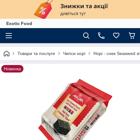
Exotiс Food
Товари та послуги
Чипси норі
Норі - снек Seaweed зі
Новинка