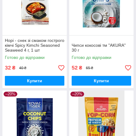
Норі - снек зі смаком гострого
кімчі Spicy Kimchi Seasoned
Чипси кокосові тм "AKURA"
Seaweed 4 г, 1 шт
30 г
Готово до відправки
Готово до відправки
32
52
₴
₴
40 ₴
65 ₴
Купити
Купити
–20%
–20%