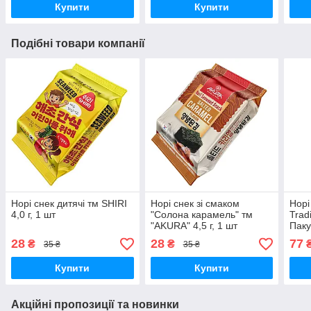
Купити
Купити
Подібні товари компанії
Норі снек дитячі тм SHIRI
Норі снек зі смаком
Норі
4,0 г, 1 шт
"Солона карамель" тм
Trad
"AKURA" 4,5 г, 1 шт
Паку
28
28
77
₴
₴
35 ₴
35 ₴
Купити
Купити
Акційні пропозиції та новинки