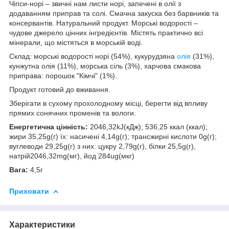
Чіпси-норі – звичні нам листи норі, запечені в олії з
додаванням приправ та солі. Смачна закуска без барвників та
консервантів. Натуральний продукт. Морські водорості –
чудове джерело цінних інгредієнтів. Містять практично всі
мінерали, що містяться в морській воді.
Склад: морські водорості норі (54%), кукурудзяна
олія
(31%),
кунжутна олія (11%), морська сіль (3%), харчова смакова
приправа: порошок "Кімчі" (1%).
Продукт готовий до вживання.
Зберігати в сухому прохолодному місці, берегти від впливу
прямих сонячних променів та вологи.
Енергетична цінність:
2046,32kJ(кДж); 536,25 ккал (ккал);
жири 35,25g(г) їх: насичені 4,14g(г); трансжирні кислоти 0g(г);
вуглеводи 29,25g(г) з них: цукру 2,79g(г), білки 25,5g(г),
натрій2046,32mg(мг), йод 284ug(мкг)
Вага:
4,5г
Приховати
Характеристики