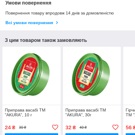
Умови повернення
Повернення товару впродовж 14 днів за домовленістю
Всі умови повернення
З цим товаром також замовляють
Приправа васабі ТМ
Приправа васабі ТМ
Гірч
"AKURA", 10 г
"AKURA", 30г
ТМ "
24
32
56
₴
₴
30 ₴
40 ₴