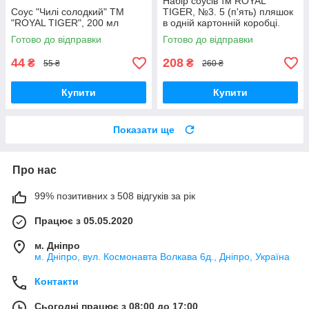
Набір соусів тм ROYAL
Соус "Чилі солодкий" ТМ
TIGER, №3. 5 (п'ять) пляшок
"ROYAL TIGER", 200 мл
в одній картонній коробці.
Готово до відправки
Готово до відправки
44
208
₴
₴
55 ₴
260 ₴
Купити
Купити
Показати ще
Про нас
99% позитивних з 508 відгуків за рік
Працює з 05.05.2020
м. Дніпро
м. Дніпро, вул. Космонавта Волкава 6д., Дніпро, Україна
Контакти
Сьогодні працює з 08:00 до 17:00