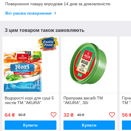
Повернення товару впродовж 14 днів за домовленістю
Всі умови повернення
З цим товаром також замовляють
Водорості норі для суші 5
Приправа васабі ТМ
Гірч
листів ТМ "AKURA"
"AKURA", 30г
ТМ "
64
32
56
₴
₴
80 ₴
40 ₴
Купити
Купити