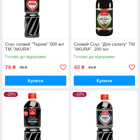
Соус соєвий "Теріякі" 500 мл
Соєвий Соус "Для салату" ТМ
ТМ "AKURA"
"AKURA", 200 мл
Готово до відправки
Готово до відправки
76
40
₴
₴
95 ₴
50 ₴
Купити
Купити
–20%
–20%