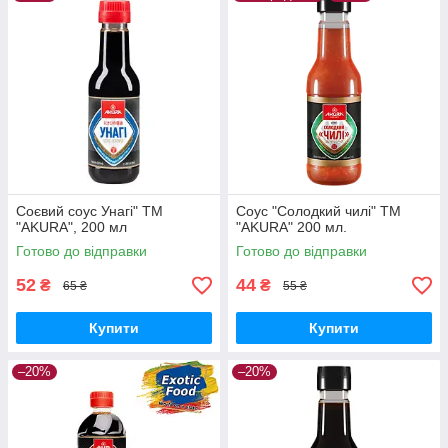
Соєвий соус Унагі" ТМ
Соус "Солодкий чилі" ТМ
"AKURA", 200 мл
"AKURA" 200 мл.
Готово до відправки
Готово до відправки
52
44
₴
₴
65 ₴
55 ₴
Купити
Купити
–20%
–20%