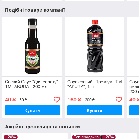
Подібні товари компанії
Соєвий Соус "Для салату"
Соус соєвий "Преміум" ТМ
Соус
ТМ "AKURA", 200 мл
"АKURA", 1 л
смаж
200 
40
160
40
₴
₴
50 ₴
200 ₴
Купити
Купити
Акційні пропозиції та новинки
–20%
Топ продажів
–20%