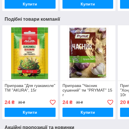
Купити
Купити
Подібні товари компанії
Приправа "Для гуакамоле"
Приправа "Часник
Прип
ТМ "AKURA", 15г
сушений" тм "PRYMAT" 15
"Хон
г
10г
24
24
20
₴
₴
30 ₴
30 ₴
Купити
Купити
Акційні пропозиції та новинки