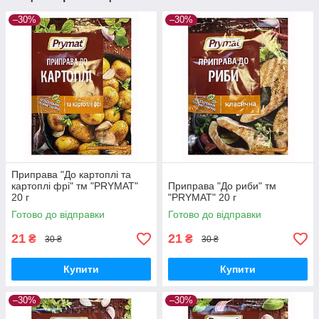
–30%
–30%
Приправа "До картоплі та
картоплі фрі" тм "PRYMAT"
Приправа "До риби" тм
20 г
"PRYMAT" 20 г
Готово до відправки
Готово до відправки
21
21
₴
₴
30 ₴
30 ₴
Купити
Купити
–30%
–30%