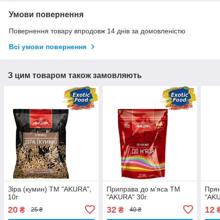
Умови повернення
Повернення товару впродовж 14 днів за домовленістю
Всі умови повернення
З цим товаром також замовляють
Зіра (кумин) ТМ "AKURA",
Приправа до м'яса ТМ
Прян
10г
"AKURA" 30г
"AKU
20
32
12
₴
₴
25 ₴
40 ₴