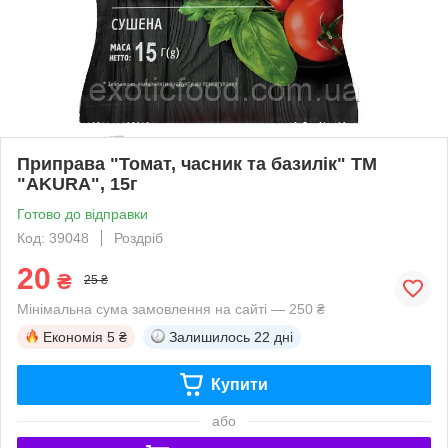
Приправа "Томат, часник та базилік" ТМ
"AKURA", 15г
Готово до відправки
Код: 39048
Роздріб
20
₴
25 ₴
Мінімальна сума замовлення на сайті — 250 ₴
Економія
5 ₴
Залишилось
22 дні
Купити
або