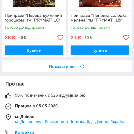
Приправа "Перець духмяний
Приправа "Паприка солодка
горошком" тм "PRYMAT" 10г
мелена" тм "PRYMAT" 18г
Готово до відправки
Готово до відправки
28
21
₴
₴
40 ₴
30 ₴
Купити
Купити
Показати ще
Про нас
99% позитивних з 526 відгуків за рік
Працює з 05.05.2020
м. Дніпро
м. Дніпро, вул. Космонавта Волкава 6д., Дніпро, Україна
Контакти