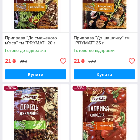
Приправа "До смаженого
Приправа "До шашлику" тм
м'яса" тм "PRYMAT" 20 г
"PRYMAT" 25 г
Готово до відправки
Готово до відправки
21
21
₴
₴
30 ₴
30 ₴
Купити
Купити
–30%
–30%