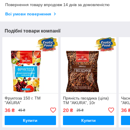
Повернення товару впродовж 14 днів за домовленістю
Всі умови повернення
Подібні товари компанії
Фруктоза 150 г. ТМ
Пряність гвоздика (ціла)
Часн
"AKURA"
ТМ "AKURA", 10г
"AKU
36
20
36
₴
₴
45 ₴
25 ₴
Купити
Купити