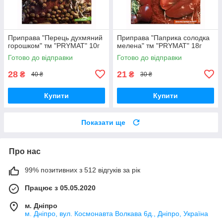
Приправа "Перець духмяний
Приправа "Паприка солодка
горошком" тм "PRYMAT" 10г
мелена" тм "PRYMAT" 18г
Готово до відправки
Готово до відправки
28
21
₴
₴
40 ₴
30 ₴
Купити
Купити
Показати ще
Про нас
99% позитивних з 512 відгуків за рік
Працює з 05.05.2020
м. Дніпро
м. Дніпро, вул. Космонавта Волкава 6д., Дніпро, Україна