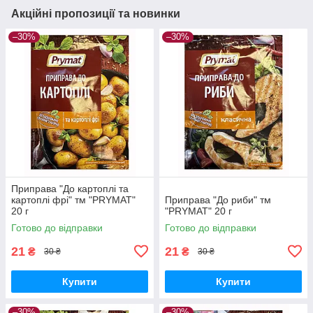
Акційні пропозиції та новинки
–30%
–30%
Приправа "До картоплі та
картоплі фрі" тм "PRYMAT"
Приправа "До риби" тм
20 г
"PRYMAT" 20 г
Готово до відправки
Готово до відправки
21
21
₴
₴
30 ₴
30 ₴
Купити
Купити
–30%
–30%