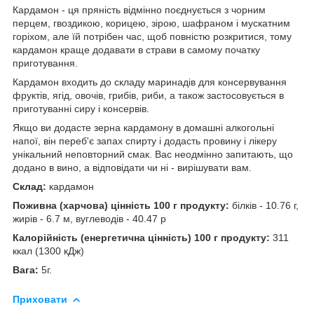
Кардамон - ця пряність відмінно поєднується з чорним
перцем, гвоздикою, корицею, зірою, шафраном і мускатним
горіхом, але їй потрібен час, щоб повністю розкритися, тому
кардамон краще додавати в страви в самому початку
приготування.
Кардамон входить до складу маринадів для консервування
фруктів, ягід, овочів, грибів, риби, а також застосовується в
приготуванні сиру і консервів.
Якщо ви додасте зерна кардамону в домашні алкогольні
напої, він переб'є запах спирту і додасть провину і лікеру
унікальний неповторний смак. Вас неодмінно запитають, що
додано в вино, а відповідати чи ні - вирішувати вам.
Склад:
кардамон
Поживна (харчова) цінність 100 г продукту:
білків - 10.76 г,
жирів - 6.7 м, вуглеводів - 40.47 р
Калорійність (енергетична цінність) 100 г продукту:
311
ккал (1300 кДж)
Вага:
5г.
Приховати