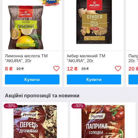
Лимонна кислота ТМ
Імбир мелений ТМ
Папр
"AKURA", 20г
"AKURA", 20г.
20г.
8
12
20
₴
₴
10 ₴
15 ₴
Купити
Купити
Акційні пропозиції та новинки
–30%
–30%