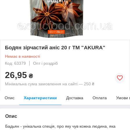
Бодян зірчастий аніс 20 г ТМ "AKURA"
Немає в наявності
Код: 63379
Опт і роздріб
26,95
₴
Мінімальна сума замовлення на сайті — 250 ₴
Опис
Характеристики
Доставка
Оплата
Умови 
Опис
Бадьян - унікальна спеція, про яку чув кожна людина, яка