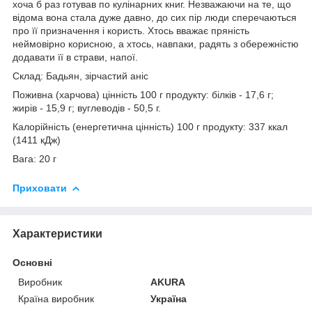
хоча б раз готував по кулінарних книг. Незважаючи на те, що
відома вона стала дуже давно, до сих пір люди сперечаються
про її призначення і користь. Хтось вважає пряність
неймовірно корисною, а хтось, навпаки, радять з обережністю
додавати її в страви, напої.
Склад: Бадьян, зірчастий аніс
Поживна (харчова) цінність 100 г продукту: білків - 17,6 г;
жирів - 15,9 г; вуглеводів - 50,5 г.
Калорійність (енергетична цінність) 100 г продукту: 337 ккал
(1411 кДж)
Вага: 20 г
Приховати
Характеристики
Основні
Виробник
AKURA
Країна виробник
Україна