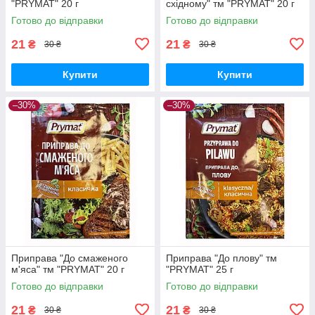
"PRYMAT" 20 г
східному" тм "PRYMAT" 20 г
Готово до відправки
Готово до відправки
21
21
₴
₴
30 ₴
30 ₴
Купити
Купити
–30%
–30%
Приправа "До смаженого
Приправа "До плову" тм
м'яса" тм "PRYMAT" 20 г
"PRYMAT" 25 г
Готово до відправки
Готово до відправки
21
21
₴
₴
30 ₴
30 ₴