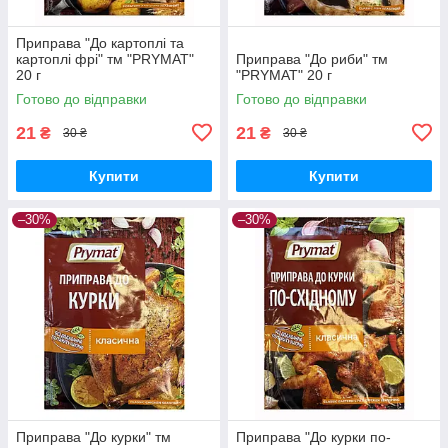
Приправа "До картоплі та
картоплі фрі" тм "PRYMAT"
Приправа "До риби" тм
20 г
"PRYMAT" 20 г
Готово до відправки
Готово до відправки
21
21
₴
₴
30 ₴
30 ₴
Купити
Купити
–30%
–30%
Приправа "До курки" тм
Приправа "До курки по-