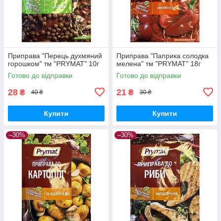
Приправа "Перець духмяний
Приправа "Паприка солодка
горошком" тм "PRYMAT" 10г
мелена" тм "PRYMAT" 18г
Готово до відправки
Готово до відправки
28
21
₴
₴
40 ₴
30 ₴
Купити
Купити
–30%
–30%