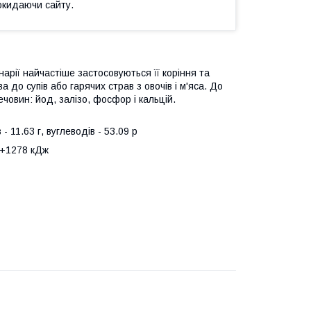
окидаючи сайту.
нарії найчастіше застосовуються її коріння та
до супів або гарячих страв з овочів і м'яса. До
речовин: йод, залізо, фосфор і кальцій.
в - 11.63 г, вуглеводів - 53.09 р
 +1278 кДж