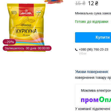
12 ₴
15 ₴
Мінімальна сума замов
Готово до відправки
Купити
–20%
Залишилось
0
0
днів
0
0
0
0
0
0
+380 (96) 760-23-23
Viber
повернення товару п
У компанії підключені