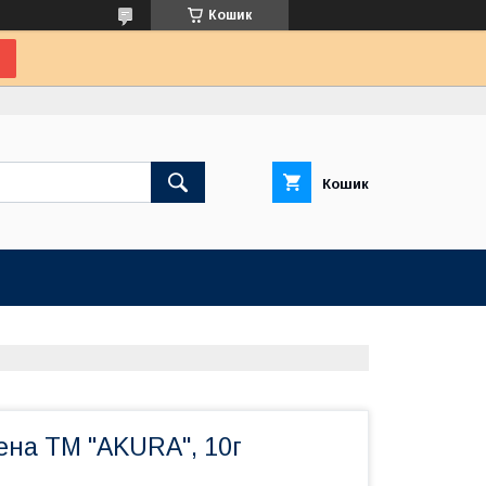
Кошик
Кошик
ена ТМ "AKURA", 10г