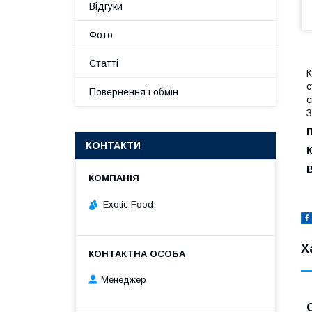
Відгуки
Фото
Статті
К
с
Повернення і обмін
с
З
П
КОНТАКТИ
К
Exotic Food
Х
Менеджер