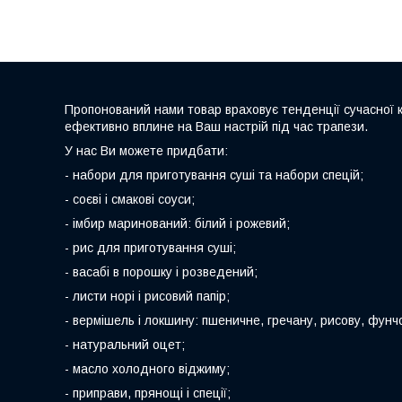
Пропонований нами товар враховує тенденції сучасної к
ефективно вплине на Ваш настрій під час трапези.
У нас Ви можете придбати:
- набори для приготування суші та набори спецій;
- соєві і смакові соуси;
- імбир маринований: білий і рожевий;
- рис для приготування суші;
- васабі в порошку і розведений;
- листи норі і рисовий папір;
- вермішель і локшину: пшеничне, гречану, рисову, фунч
- натуральний оцет;
- масло холодного віджиму;
- приправи, прянощі і спеції;