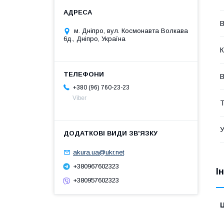
В
м. Дніпро, вул. Космонавта Волкава
6д., Дніпро, Україна
К
В
+380 (96) 760-23-23
Viber
Т
У
akura.ua@ukr.net
+380967602323
І
+380957602323
Ц