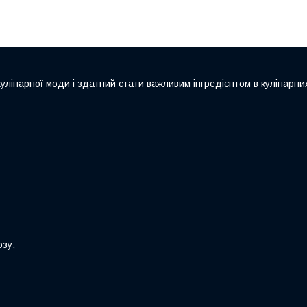
улінарної моди і здатний стати важливим інгредієнтом в кулінарних
озу;