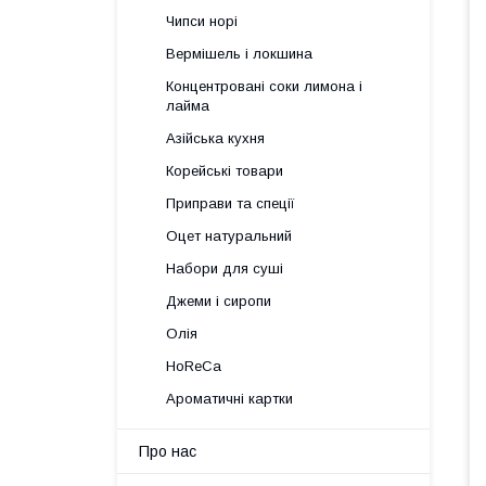
Чипси норі
Вермішель і локшина
Концентровані соки лимона і
лайма
Азійська кухня
Корейські товари
Приправи та спеції
Оцет натуральний
Набори для суші
Джеми і сиропи
Олія
HoReCa
Ароматичні картки
Про нас