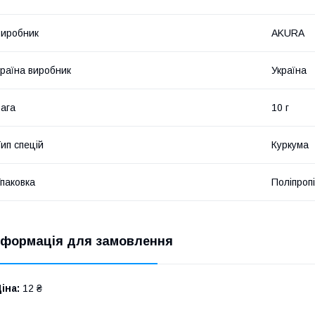
иробник
AKURA
раїна виробник
Україна
ага
10 г
ип спецій
Куркума
паковка
Поліпроп
нформація для замовлення
іна:
12 ₴