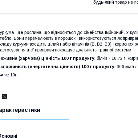
будь-який товар не п
уркума - це рослина, що відноситься до сімейства Імбирний. У кулі
тебло. Вони перемелюють в порошок і використовуються як приправа 
кладу куркуми входить цілий набір вітамінів (В, В2, В3) і корисних 
астосування цієї приправи покращує діяльність травної системи.
оживна (харчова) цінність 100 г продукту:
білків - 10.72 г, жирі
алорійність (енергетична цінність) 100 г продукту:
306 ккал /
Вага:
10г.
арактеристики
Основні