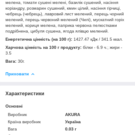
мелена, томати сушені мелені, базилік сушений, насіння
коріандру, розмарин сушений, кмин цілий, насіння гірчиці,
чебрець (чебрець), лавровий лист мелений, перець чорний
мелений, перець червоний мелений (Чилі), мускатний горіх
мелений, кориця мелена, паприка червона пелюстками
подрібнена, цибуля сушена, ягода ялівцю мелений.
Енергетична цінність (на 100 г):
1427.47 кДж / 341.5 ккал.
Харчова цінність на 100 г продукту:
білки - 6.9 ч.; жири -
3.5
Вага:
30г.
Приховати
Характеристики
Основні
Виробник
AKURA
Країна виробник
Україна
Вага
0.03 г