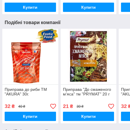
Купити
Купити
Подібні товари компанії
Приправа до риби ТМ
Приправа "До смаженого
При
"AKURA" 30г.
м'яса" тм "PRYMAT" 20 г
"AKU
32
21
32
₴
₴
40 ₴
30 ₴
Купити
Купити