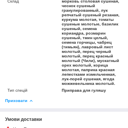
Склад
морковь столовая сушеная,
чеснок сушеный
гранулированный, лук
репчатый сушеный резаная,
куркума молотая, томаты
сушеные молотые, базилик
сушеный, семена
кориандра, розмарин
сушеный, тмин целый,
семена горчицы, чабрец
(тимьян), лавровый лист
молотый, перец черный
молотый, перец красный
молотый (Чили), мускатный
орех молотый, корица
молотая, паприка красная
лепестками измельченная,
лук-порей сушеная, ягода
можжевельника молотый.
Тип спецій
Приправа для гуляшу
Приховати
Умови доставки