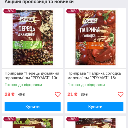
Акційні пропозиції та новинки
–30%
–30%
Приправа "Перець духмяний
Приправа "Паприка солодка
горошком" тм "PRYMAT" 10г
мелена" тм "PRYMAT" 18г
Готово до відправки
Готово до відправки
28
21
₴
₴
40 ₴
30 ₴
Купити
Купити
–30%
–30%