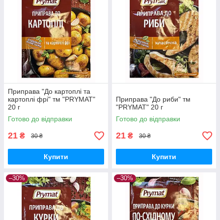
Приправа "До картоплі та
картоплі фрі" тм "PRYMAT"
Приправа "До риби" тм
20 г
"PRYMAT" 20 г
Готово до відправки
Готово до відправки
21
21
₴
₴
30 ₴
30 ₴
Купити
Купити
–30%
–30%