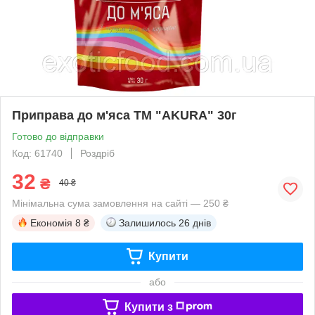
Приправа до м'яса ТМ "AKURA" 30г
Готово до відправки
Код: 61740
Роздріб
32
₴
40 ₴
Мінімальна сума замовлення на сайті — 250 ₴
Економія
8 ₴
Залишилось
26 днів
Купити
або
Купити з