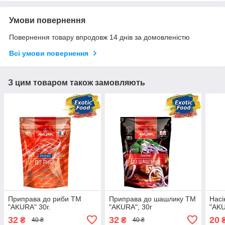
Умови повернення
Повернення товару впродовж 14 днів за домовленістю
Всі умови повернення
З цим товаром також замовляють
Приправа до риби ТМ
Приправа до шашлику ТМ
Насі
"AKURA" 30г.
"AKURA", 30г
"AKU
32
32
20
₴
₴
40 ₴
40 ₴